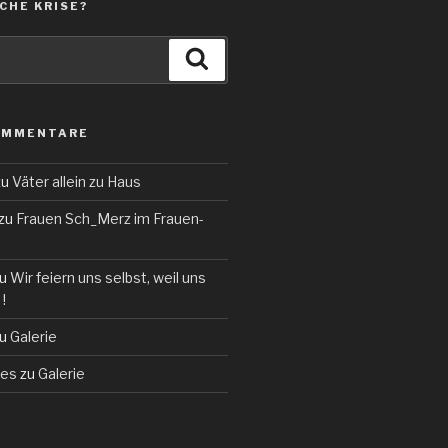
CHE KRISE?
Suchen
OMMENTARE
zu
Väter allein zu Haus
zu
Frauen Sch_Merz im Frauen-
u
Wir feiern uns selbst, weil uns
!
u
Galerie
des
zu
Galerie