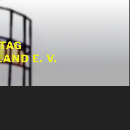
 TAG
ND E. V.