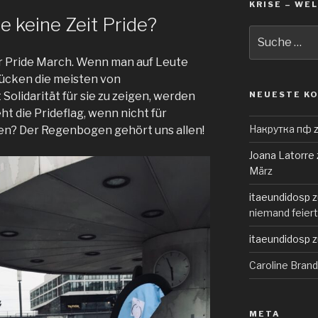
KRISE – WEL
e keine Zeit Pride?
Suche
nach:
r Pride March. Wenn man auf Leute
 rücken die meisten von
Solidarität für sie zu zeigen, werden
NEUESTE K
t die Prideflag, wenn nicht für
Накрутка пф
iten? Der Regenbogen gehört uns allen!
Joana Latorre
März
itaeundidosp
z
niemand feiert 
itaeundidosp
z
Caroline Bran
META