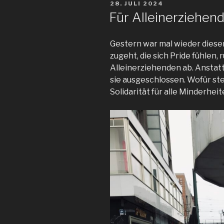
VERÖFFENTLICHT
28. JULI 2024
AM
Für Alleinerziehend
Gestern war mal wieder diese
zugeht, die sich Pride fühlen,
Alleinerziehenden ab. Anstatt 
sie ausgeschlossen. Wofür steh
Solidarität für alle Minderhe