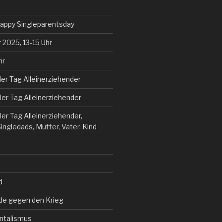
Happy Singleparentsday
 2025, 13-15 Uhr
hr
aler Tag Alleinerziehender
aler Tag Alleinerziehender
ler Tag Alleinerziehender,
ngledads, Mutter, Vater, Kind
d
nde gegen den Krieg
ntalismus