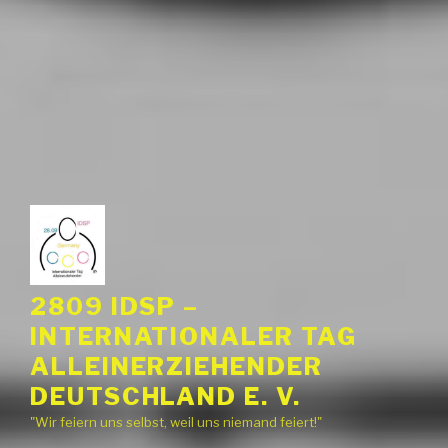
2809 IDSP –
INTERNATIONALER TAG
ALLEINERZIEHENDER
DEUTSCHLAND E. V.
"Wir feiern uns selbst, weil uns niemand feiert!"