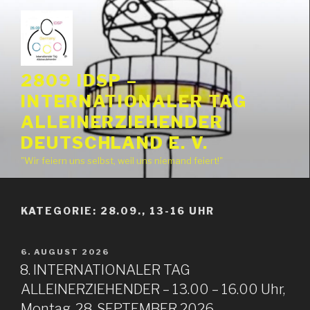
Zum
Inhalt
springen
2809 IDSP –
INTERNATIONALER TAG
ALLEINERZIEHENDER
DEUTSCHLAND E. V.
"Wir feiern uns selbst, weil uns niemand feiert!"
KATEGORIE:
28.09., 13-16 UHR
VERÖFFENTLICHT
6. AUGUST 2026
AM
8. INTERNATIONALER TAG
ALLEINERZIEHENDER – 13.00 – 16.00 Uhr,
Montag, 28. SEPTEMBER 2026,