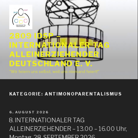
Zum
Inhalt
springen
2809 IDSP –
INTERNATIONALER TAG
ALLEINERZIEHENDER
DEUTSCHLAND E. V.
"Wir feiern uns selbst, weil uns niemand feiert!"
KATEGORIE:
ANTIMONOPARENTALISMUS
VERÖFFENTLICHT
6. AUGUST 2026
AM
8. INTERNATIONALER TAG
ALLEINERZIEHENDER – 13.00 – 16.00 Uhr,
Montag, 28. SEPTEMBER 2026,