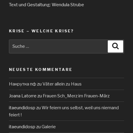
Text und Gestaltung: Wendula Strube
KRISE – WELCHE KRISE?
Suche
Suche
nach:
NEUESTE KOMMENTARE
Накрутка пф
zu
Väter allein zu Haus
Joana Latorre
zu
Frauen Sch_Merz im Frauen-März
itaeundidosp
zu
Wir feiern uns selbst, weil uns niemand
feiert !
itaeundidosp
zu
Galerie