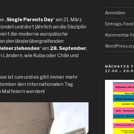
Anmelden
he
„
Single Parents Day
“ am 21. März
Eintrags-Feed
det und dort jährlich an die Disziplin
feiert die moderne
europäische
Kommentar-F
en den länderübergreifenden
WordPress.or
lleinerziehenden
“ am
28. September
,
 Ländern, wie Kuba oder Chile und
NÄCHSTES T
17.00 – 20.
isse ist rum und es gibt immer mehr
tember den Internationalen Tag
 Mal feiern werden!