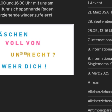
00 und 16.00 Uhr mit uns am
1.Advent
eituhr sich spannende Reden
21. März USA 
rziehende wieder zu feiern!
28. September
28.09., 13-16 U
7. Internation
8. Internation
8. Internationa
Singlemoms, Si
8. März 2025
A-Team
Alleinerziehen
Alleinerziehe
Antimonopare