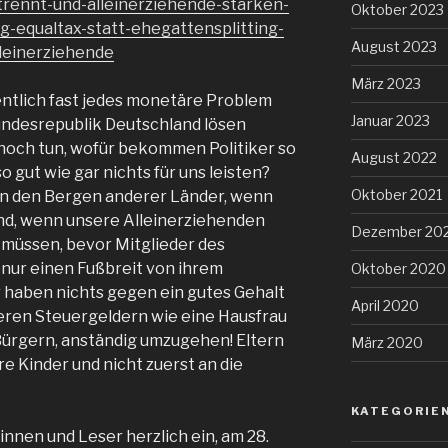
trennt-und-alleinerziehende-stärken-
Oktober 2023
g-equaltax-statt-ehegattensplitting-
August 2023
lleinerziehende
März 2023
gentlich fast jedes monetäre Problem
Januar 2023
Bundesrepublik Deutschland lösen
 noch tun, wofür bekommen Politiker so
August 2022
o gut wie gar nichts für uns leisten?
Oktober 2021
in den Bergen anderer Länder, wenn
nd, wenn unsere Alleinerziehenden
Dezember 20
müssen, bevor Mitglieder des
nur einen Fußbreit von ihrem
Oktober 2020
aben nichts gegen ein gutes Gehalt
April 2020
seren Steuergeldern wie eine Hausfrau
Bürgern, anständig umzugehen! Eltern
März 2020
re Kinder und nicht zuerst an die
KATEGORIE
rinnen und Leser herzlich ein, am 28.