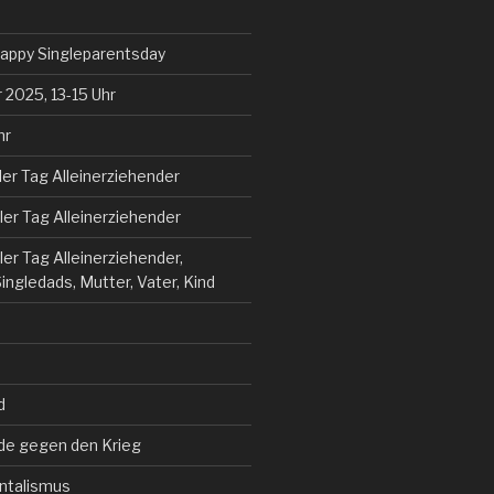
Happy Singleparentsday
 2025, 13-15 Uhr
hr
aler Tag Alleinerziehender
aler Tag Alleinerziehender
ler Tag Alleinerziehender,
ngledads, Mutter, Vater, Kind
d
nde gegen den Krieg
ntalismus