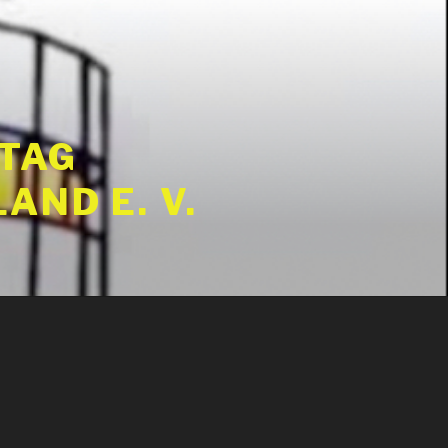
 TAG
ND E. V.