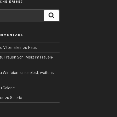
CHE KRISE?
Suchen
OMMENTARE
zu
Väter allein zu Haus
zu
Frauen Sch_Merz im Frauen-
u
Wir feiern uns selbst, weil uns
!
u
Galerie
des
zu
Galerie