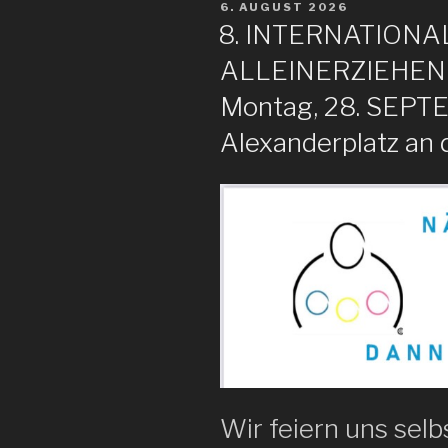
VERÖFFENTLICHT
6. AUGUST 2026
AM
8. INTERNATIONA
ALLEINERZIEHENDE
Montag, 28. SEPT
Alexanderplatz an 
Wir feiern uns selb