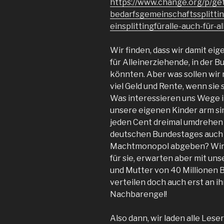
https://www.change.org/p/ge
bedarfsgemeinschaftssplittin
einsplittingfüralle-auch-für-a
Wir finden, dass wir damit ei
für Alleinerziehende, in der 
könnten. Aber was sollen wir
viel Geld und Rente, wenn sie s
Was interessieren uns Wege 
unsere eigenen Kinder arm si
jeden Cent dreimal umdrehen 
deutschen Bundestages auch 
Machtmonopol abgeben? Wir h
für sie, erwarten aber mit un
und Mutter von 40 Millionen 
verteilen doch auch erst an ih
Nachbarengel!
Also dann, wir laden alle Lese