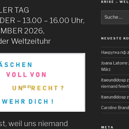
KRISE – WEL
LER TAG
Suche
R – 13.00 – 16.00 Uhr,
nach:
EMBER 2026,
NEUESTE K
der Weltzeituhr
Накрутка пф
Joana Latorre
März
itaeundidosp
z
niemand feiert 
itaeundidosp
z
Caroline Bran
st, weil uns niemand
META