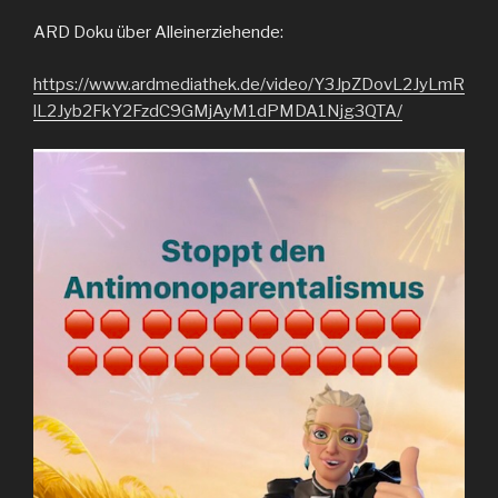
ARD Doku über Alleinerziehende:
https://www.ardmediathek.de/video/Y3JpZDovL2JyLmR
lL2Jyb2FkY2FzdC9GMjAyM1dPMDA1Njg3QTA/