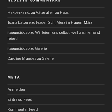
NEUESTE KOMMENTARE
Накрутка пф
zu
Väter allein zu Haus
Joana Latorre
zu
Frauen Sch_Merz im Frauen-März
itaeundidosp
zu
Wir feiern uns selbst, weil uns niemand
feiert !
itaeundidosp
zu
Galerie
Caroline Brandes
zu
Galerie
META
Anmelden
Eintrags-Feed
Kommentar-Feed