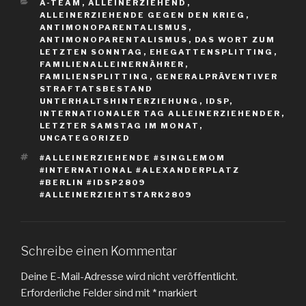
KATEGORIEN
A-TEAM
,
ALLEINERZIEHEND
,
ALLEINERZIEHENDE GEGEN DEN KRIEG
,
ANTIMONOPARENTALISMUS
,
ANTIMONOPARENTALISMUS
,
DAS WORT ZUM
LETZTEN SONNTAG
,
EHEGATTENSPLITTING
,
FAMILIENALLEINERNÄHRER
,
FAMILIENSPLITTING
,
GENERALPRÄVENTIVER
STRAFTATSBESTAND
UNTERHALTSHINTERZIEHUNG
,
IDSP
,
INTERNATIONALER TAG ALLEINERZIEHENDER
,
LETZTER SAMSTAG IM MONAT
,
UNCATEGORIZED
SCHLAGWÖRTER
#ALLEINERZIEHENDE #SINGLEMOM
#INTERNATIONAL #ALEXANDERPLATZ
#BERLIN #IDSP2809
#ALLEINERZIEHTSTARK2809
Schreibe einen Kommentar
Deine E-Mail-Adresse wird nicht veröffentlicht.
Erforderliche Felder sind mit
*
markiert