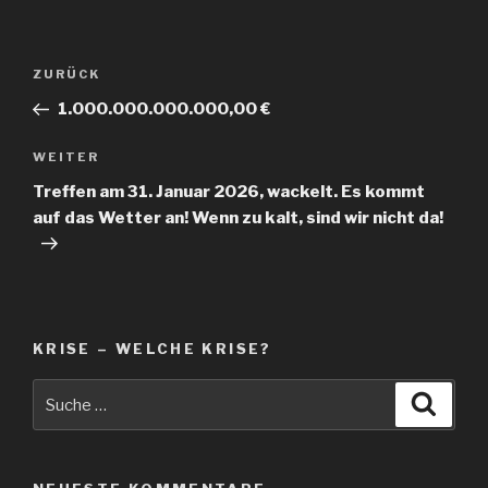
Beitragsnavigation
Vorheriger
ZURÜCK
Beitrag
1.000.000.000.000,00 €
Nächster
WEITER
Beitrag
Treffen am 31. Januar 2026, wackelt. Es kommt
auf das Wetter an! Wenn zu kalt, sind wir nicht da!
KRISE – WELCHE KRISE?
Suche
Suche
nach: