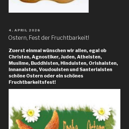
VERÖFFENTLICHT
4. APRIL 2026
AM
Ostern, Fest der Fruchtbarkeit!
Zuerst einmal wünschen wir allen, egal ob
Christen, Agnostiker, Juden, Atheisten,
Muslime, Buddhisten, Hinduisten, Orishaisten,
Innanaisten, Voudouisten und Santeriaisten
schöne Ostern oder ein schönes
Fruchtbarkeitsfest!