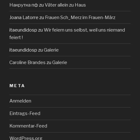
Накрутка пф
zu
Väter allein zu Haus
Joana Latorre
zu
Frauen Sch_Merz im Frauen-März
itaeundidosp
zu
Wir feiern uns selbst, weil uns niemand
feiert !
itaeundidosp
zu
Galerie
Caroline Brandes
zu
Galerie
META
Anmelden
Eintrags-Feed
Kommentar-Feed
WordPress.org