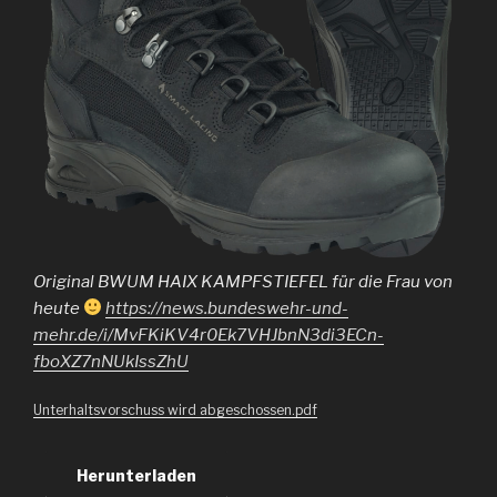
Original BWUM HAIX KAMPFSTIEFEL für die Frau von
heute
https://news.bundeswehr-und-
mehr.de/i/MvFKiKV4r0Ek7VHJbnN3di3ECn-
fboXZ7nNUkIssZhU
Unterhaltsvorschuss wird abgeschossen.pdf
Herunterladen