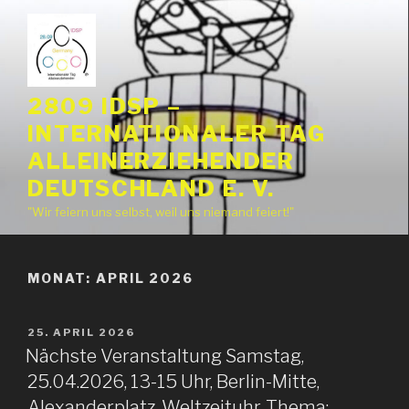
Zum
Inhalt
springen
2809 IDSP –
INTERNATIONALER TAG
ALLEINERZIEHENDER
DEUTSCHLAND E. V.
"Wir feiern uns selbst, weil uns niemand feiert!"
MONAT:
APRIL 2026
VERÖFFENTLICHT
25. APRIL 2026
AM
Nächste Veranstaltung Samstag,
25.04.2026, 13-15 Uhr, Berlin-Mitte,
Alexanderplatz, Weltzeituhr. Thema: