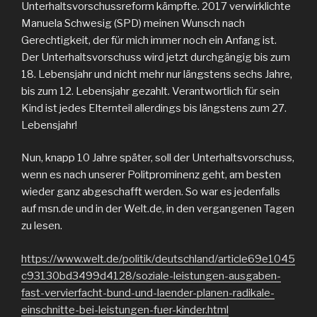
Unterhaltsvorschussreform kämpfte. 2017 verwirklichte
Manuela Schwesig (SPD) meinen Wunsch nach
Gerechtigkeit, der für mich immer noch ein Anfang ist.
Der Unterhaltsvorschuss wird jetzt durchgängig bis zum
18. Lebensjahr und nicht mehr nur längstens sechs Jahre,
bis zum 12. Lebensjahr gezahlt. Verantwortlich für sein
Kind ist jedes Elternteil allerdings bis längstens zum 27.
Lebensjahr!
Nun, knapp 10 Jahre später, soll der Unterhaltsvorschuss,
wenn es nach unserer Politprominenz geht, am besten
wieder ganz abgeschafft werden. So war es jedenfalls
auf msn.de und in der Welt.de, in den vergangenen Tagen
zu lesen.
https://www.welt.de/politik/deutschland/article69e1045
c93130bd3499d4128/soziale-leistungen-ausgaben-
fast-vervierfacht-bund-und-laender-planen-radikale-
einschnitte-bei-leistungen-fuer-kinder.html