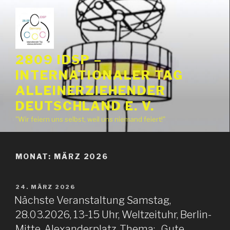
Zum
Inhalt
springen
2809 IDSP –
INTERNATIONALER TAG
ALLEINERZIEHENDER
DEUTSCHLAND E. V.
"Wir feiern uns selbst, weil uns niemand feiert!"
MONAT:
MÄRZ 2026
VERÖFFENTLICHT
24. MÄRZ 2026
AM
Nächste Veranstaltung Samstag,
28.03.2026, 13-15 Uhr, Weltzeituhr, Berlin-
Mitte, Alexanderplatz. Thema: „Gute