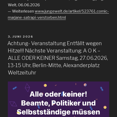
Welt, 06.06.2026
— Weiterlesen
www.jungewelt.de/artikel/523761.comic-
marjane-satrapi-verstorben.html
VERÖFFENTLICHT
3. JUNI 2026
AM
Achtung- Veranstaltung Entfällt wegen
Hitze!!! Nächste Veranstaltung: A O K –
ALLE ODER KEINER Samstag, 27.06.2026,
13-15 Uhr, Berlin-Mitte, Alexanderplatz
Weltzeituhr