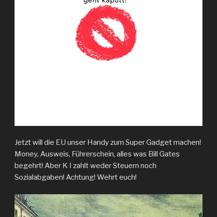
Jetzt will die EU unser Handy zum Super Gadget machen!
Money, Ausweis, Führerschein, alles was Bill Gates
begehrt! Aber K I zahlt weder Steuern noch
Sozialabgaben! Achtung! Wehrt euch!