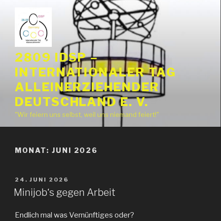
Zum
Inhalt
springen
2809 IDSP –
INTERNATIONALER TAG
ALLEINERZIEHENDER
DEUTSCHLAND E. V.
"Wir feiern uns selbst, weil uns niemand feiert!"
MONAT:
JUNI 2026
VERÖFFENTLICHT
24. JUNI 2026
AM
Minijob‘s gegen Arbeit
Endlich mal was Vernünftiges oder?