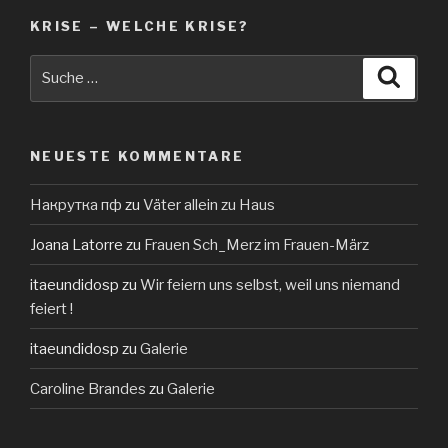
KRISE – WELCHE KRISE?
Suche
Suche
nach:
NEUESTE KOMMENTARE
Накрутка пф
zu
Väter allein zu Haus
Joana Latorre
zu
Frauen Sch_Merz im Frauen-März
itaeundidosp
zu
Wir feiern uns selbst, weil uns niemand
feiert !
itaeundidosp
zu
Galerie
Caroline Brandes
zu
Galerie