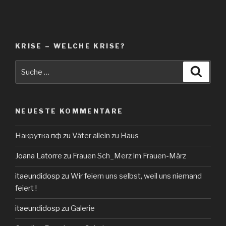
KRISE – WELCHE KRISE?
Suche
Suche
nach:
NEUESTE KOMMENTARE
Накрутка пф
zu
Väter allein zu Haus
Joana Latorre
zu
Frauen Sch_Merz im Frauen-März
itaeundidosp
zu
Wir feiern uns selbst, weil uns niemand
feiert !
itaeundidosp
zu
Galerie