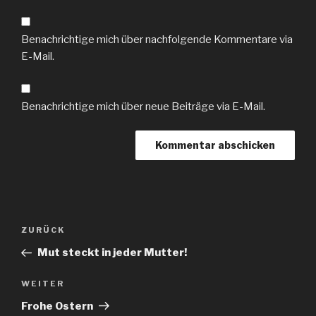
Benachrichtige mich über nachfolgende Kommentare via
E-Mail.
Benachrichtige mich über neue Beiträge via E-Mail.
Beitragsnavigation
Vorheriger
ZURÜCK
Beitrag
Mut steckt in jeder Mutter!
Nächster
WEITER
Beitrag
Frohe Ostern