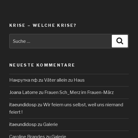
KRISE – WELCHE KRISE?
Suche
Suche
nach:
NEUESTE KOMMENTARE
Накрутка пф
zu
Väter allein zu Haus
Joana Latorre
zu
Frauen Sch_Merz im Frauen-März
itaeundidosp
zu
Wir feiern uns selbst, weil uns niemand
feiert !
itaeundidosp
zu
Galerie
Caroline Brandes
zu
Galerie